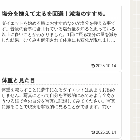
塩分を控えて太るを回避！減塩のすすめ。
ダイエットを始める時におすすめなのが塩分を抑える事で
す。普段の食事に含まれている塩分量を知ると思っている
以上に多いことがわかりました。1日に摂る塩分の量を減ら
した結果、むくみも解消されて体重にも変化が現れまし
た。塩分の体への影響 塩分は体に...
2025.10.14
体重と見た目
体重を減らすことに夢中になるダイエットはあまりお勧め
しません。写真にとって自分を客観的にみてみよう全身が
うつる鏡で今の自分を写真に記録してみてください。写真
に撮ることで現実を客観的に見ることができます。前から
の姿はもちろん、後ろ姿、横からの...
2025.10.14