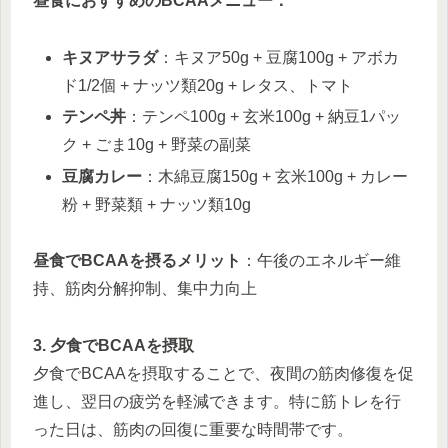
昼食におすすめのBCAAメニュー：
キヌアサラダ
：キヌア50g + 豆腐100g + アボカ
ド1/2個 + ナッツ類20g + レタス、トマト
テンペ丼
：テンペ100g + 玄米100g + 納豆1パッ
ク + ごま10g + 野菜の副菜
豆腐カレー
：木綿豆腐150g + 玄米100g + カレー
粉 + 野菜類 + ナッツ類10g
昼食でBCAAを摂るメリット
：午後のエネルギー維
持、筋肉分解抑制、集中力向上
3. 夕食でBCAAを摂取
夕食でBCAAを摂取することで、夜間の筋肉修復を促
進し、翌日の疲労を軽減できます。特に筋トレを行
った日は、筋肉の回復に重要な時間帯です。