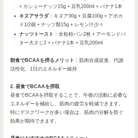
+ カシューナッツ15g + 豆乳200ml + バナナ1本
キヌアサラダ
：キヌア30g + 豆腐100g + アボカ
ド1/2個 + ナッツ類15g + レモン汁少々
ナッツトースト
：全粒粉パン2枚 + アーモンドバ
ター大さじ2 + バナナ1本 + 豆乳200ml
朝食でBCAAを摂るメリット
：筋肉合成促進、代謝
活性化、1日のエネルギー維持
2. 昼食でBCAAを摂取
昼食でBCAAを摂取することで、午後の活動に必要な
エネルギーを補給し、筋肉の疲労を軽減できます。
特にデスクワークが多い場合は、筋肉の分解を防ぐ
効果が期待できます。