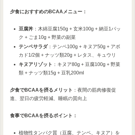
夕食におすすめのBCAAメニュー：
豆腐丼
：木綿豆腐150g + 玄米100g + 納豆1パッ
ク + ごま10g + 野菜の副菜
テンペサラダ
：テンペ100g + キヌア50g + アボ
カド1/2個 + ナッツ類20g + レタス、キュウリ
キヌアリゾット
：キヌア80g + 豆腐100g + 野菜
類 + ナッツ類15g + 豆乳200ml
夕食でBCAAを摂るメリット
：夜間の筋肉修復促
進、翌日の疲労軽減、睡眠の質向上
食事でBCAAを摂るポイント：
植物性タンパク質（豆腐、テンペ、キヌア）を